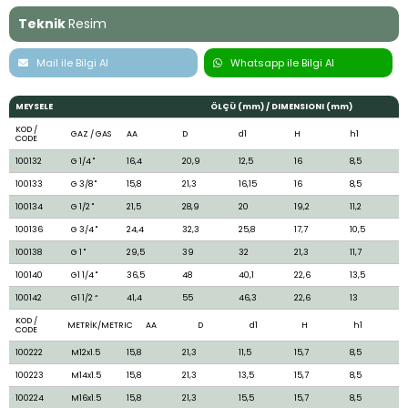
Teknik
Resim
Mail ile Bilgi Al
Whatsapp ile Bilgi Al
MEYSELE
ÖLÇÜ (mm) / DIMENSIONI (mm)
KOD /
GAZ / GAS
AA
D
d1
H
h1
CODE
100132
G 1/4 "
16,4
20,9
12,5
16
8,5
100133
G 3/8 "
15,8
21,3
16,15
16
8,5
100134
G 1/2 "
21,5
28,9
20
19,2
11,2
100136
G 3/4 "
24,4
32,3
25,8
17,7
10,5
100138
G 1 "
29,5
39
32
21,3
11,7
100140
G1 1/4 "
36,5
48
40,1
22,6
13,5
100142
G1 1/2 “
41,4
55
46,3
22,6
13
KOD /
METRİK/METRIC
AA
D
d1
H
h1
CODE
100222
M12x1.5
15,8
21,3
11,5
15,7
8,5
100223
M14x1.5
15,8
21,3
13,5
15,7
8,5
100224
M16x1.5
15,8
21,3
15,5
15,7
8,5