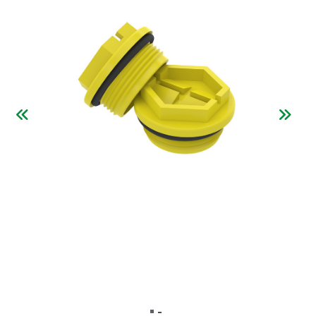
Tüm hakkı saklıdır. Sitemizde kullanılan tüm içerik ve görseller
MEYSELE METAL KALIP PLASTİK SAN. VE TİC. ait olup izinsiz kullanımı hukuki yaptırıma tabidir.