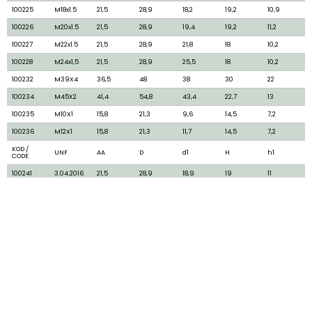
100225
M18x1.5
21,5
28,9
18,2
19,2
10,9
100226
M20x1.5
21,5
28,9
19,4
19,2
11,2
100227
M22x1.5
21,5
28,9
21,8
18
10,2
100228
M24x1,5
21,5
28,9
25,5
18
10,2
100232
M39X4
36,5
48
38
30
22
100234
M45X2
41,4
54,8
43,4
22,7
13
100235
M10X1
15,8
21,3
9,6
14,5
7,2
100236
M12X1
15,8
21,3
11,7
14,5
7,2
KOD /
UNF
AA
D
d1
H
h1
CODE
100241
3.04.2016
21,5
28,9
18,9
19
11
Sosyal Medya & E-Posta
+90 332 249 41 26
©2022 MEYSELE METAL KALIP PLASTİK
SAN. VE TİC.