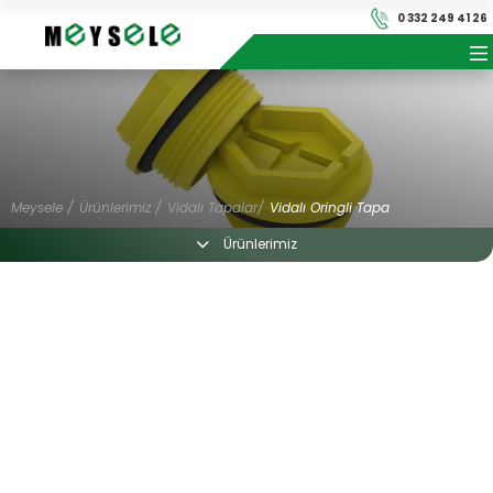
×
×
0 332 249 41 26
Önceki Ürün
Anasayfa
Sonraki Ürün
Hakkımızda
Kurumsal
Ürünlerimiz
Ürünlerimiz
Meysele /
Ürünlerimiz /
Vidalı Tapalar/
Vidalı Oringli Tapa
Haberler
Ürünlerimiz
Haberler
Katalog
Belgelerimiz
Belgelerimiz
İletişim
Katalog
İletişim
+90 (532) 784 27 60
meysele@meysele.com.tr
+90 (332) 249 41 26